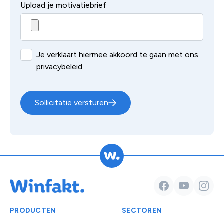
Upload je motivatiebrief
Je verklaart hiermee akkoord te gaan met
ons
privacybeleid
Sollicitatie versturen
Facebook
YouTube
Insta
PRODUCTEN
SECTOREN