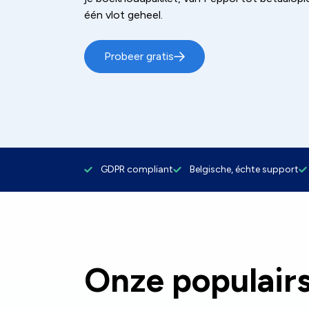
één vlot geheel.
Probeer gratis
GDPR compliant
Belgische, échte support
Onze populairs