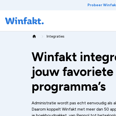
Naar inhoud
Probeer Winfakt
Integraties
Home
Winfakt integr
jouw favoriete
programma’s
Administratie wordt pas echt eenvoudig als a
Daarom koppelt Winfakt met meer dan 50 app
je boekhoudpakket, van Peppol tot betaaloplo