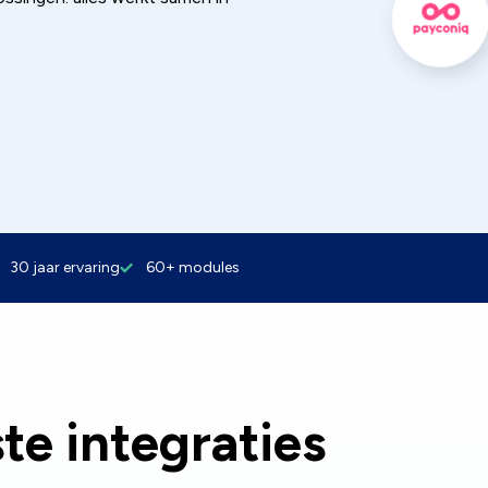
30 jaar ervaring
60+ modules
te integraties