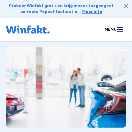
Naar inhoud
Probeer Winfakt gratis en krijg ineens toegang tot
correcte Peppol-facturatie.
Meer info
MENU