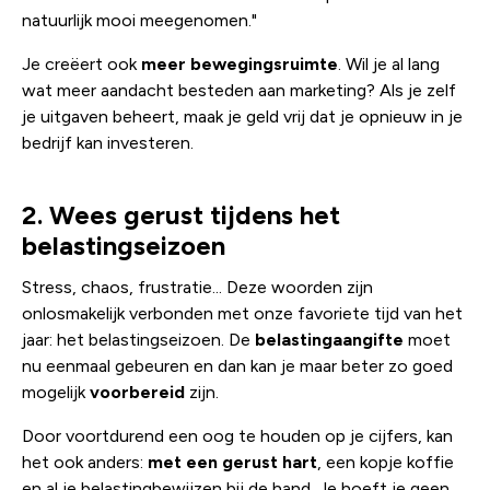
natuurlijk mooi meegenomen."
Je creëert ook
meer bewegingsruimte
. Wil je al lang
wat meer aandacht besteden aan marketing? Als je zelf
je uitgaven beheert, maak je geld vrij dat je opnieuw in je
bedrijf kan investeren.
2. Wees gerust tijdens het
belastingseizoen
Stress, chaos, frustratie... Deze woorden zijn
onlosmakelijk verbonden met onze favoriete tijd van het
jaar: het belastingseizoen. De
belastingaangifte
moet
nu eenmaal gebeuren en dan kan je maar beter zo goed
mogelijk
voorbereid
zijn.
Door voortdurend een oog te houden op je cijfers, kan
het ook anders:
met een gerust hart
, een kopje koffie
en al je belastingbewijzen bij de hand. Je hoeft je geen