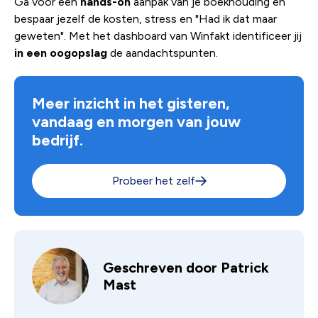
Ga voor een
hands-on
aanpak van je boekhouding en
bespaar jezelf de kosten, stress en "Had ik dat maar
geweten". Met het dashboard van Winfakt identificeer jij
in een oogopslag
de aandachtspunten.
Meer inzicht in het gisteren,
vandaag en morgen van jouw
bedrijf.
Probeer het zelf
Geschreven door
Patrick
Mast