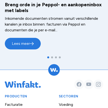
Breng orde in je Peppol- en aankopeninbox
met labels
Inkomende documenten stromen vanuit verschillende
kanalen je inbox binnen: facturen via Peppol en
documenten die je per e-mail...
Lees meer
Facebook
YouTube
Insta
PRODUCTEN
SECTOREN
Facturatie
Voeding