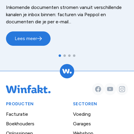
Inkomende documenten stromen vanuit verschillende
kanalen je inbox binnen: facturen via Peppol en
documenten die je per e-mail...
Lees meer
Facebook
YouTube
Insta
PRODUCTEN
SECTOREN
Facturatie
Voeding
Boekhouders
Garages
Oplossingen
Webshop