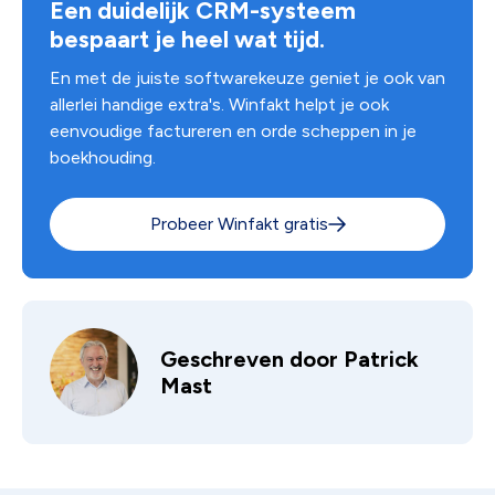
Een duidelijk CRM-systeem
bespaart je heel wat tijd.
En met de juiste softwarekeuze geniet je ook van
allerlei handige extra's. Winfakt helpt je ook
eenvoudige factureren en orde scheppen in je
boekhouding.
Probeer Winfakt gratis
Geschreven door
Patrick
Mast