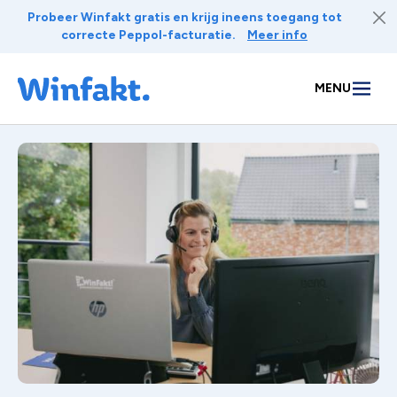
Naar inhoud
Probeer Winfakt gratis en krijg ineens toegang tot
correcte Peppol-facturatie.
Meer info
MENU